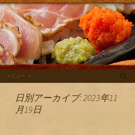
大阪・庄内にある居酒屋「さけともま
るひげ」の店主が主に日本酒のン入荷
さけともまるひげブログ
やお店のお知らせを発信するブログで
す！
コンテンツへ移動
検
メニュー
索:
日別アーカイブ: 2023年11
月19日