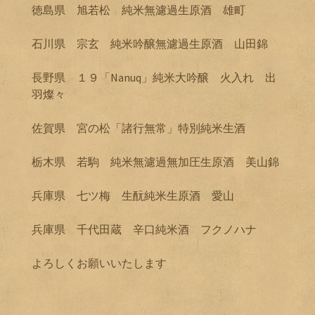
徳島県 旭若松 純米無濾過生原酒 雄町
石川県 宗玄 純米吟醸無濾過生原酒 山田錦
長野県 １９「Nanuq」純米大吟醸 火入れ 出
羽燦々
佐賀県 宮の松「諸行無常」特別純米生酒
栃木県 若駒 純米無濾過無加圧生原酒 美山錦
兵庫県 七ツ梅 生酛純米生原酒 愛山
兵庫県 千代田蔵 辛口純米酒 フクノハナ
よろしくお願いいたします