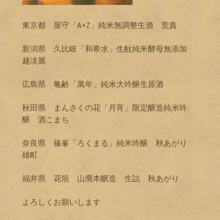
東京都 屋守「A+Z」純米無調整生酒 荒責
新潟県 久比岐「和希水」生酛純米酵母無添加
越淡麗
広島県 亀齢「萬年」純米大吟醸生原酒
秋田県 まんさくの花「月宵」限定醸造純米吟
醸 酒こまち
奈良県 篠峯「ろくまる」純米吟醸 秋あがり
雄町
福井県 花垣 山廃本醸造 生詰 秋あがり
よろしくお願いします