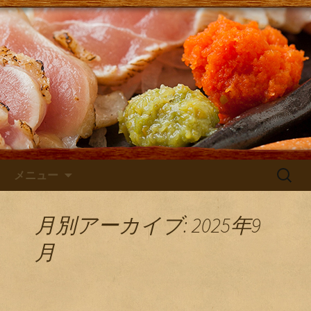
大阪・庄内にある居酒屋「さけともま
るひげ」の店主が主に日本酒のン入荷
さけともまるひげブログ
やお店のお知らせを発信するブログで
す！
コンテンツへ移動
検
メニュー
索:
月別アーカイブ: 2025年9
月