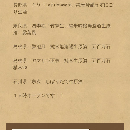
長野県 １９「La primavera」純米吟醸うすにご
り生酒
奈良県 四季咲「竹笋生」純米吟醸無濾過生原
酒 露葉風
島根県 誉池月 純米無濾過生原酒 五百万石
島根県 ヤマサン正宗 純米生原酒 五百万石
精米90
石川県 宗玄 しぼりたて生原酒
１８時オープンです！！