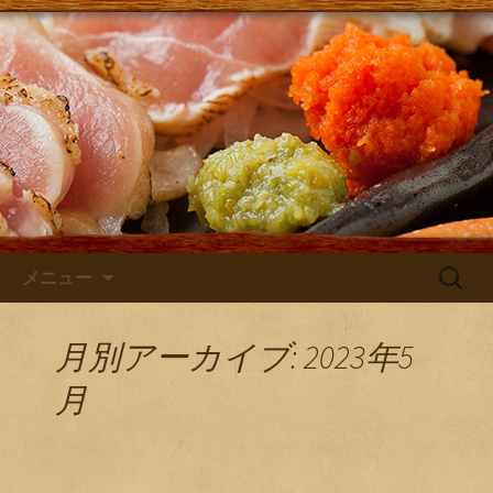
大阪・庄内にある居酒屋「さけともま
るひげ」の店主が主に日本酒のン入荷
さけともまるひげブログ
やお店のお知らせを発信するブログで
す！
コンテンツへ移動
検
メニュー
索:
月別アーカイブ: 2023年5
月