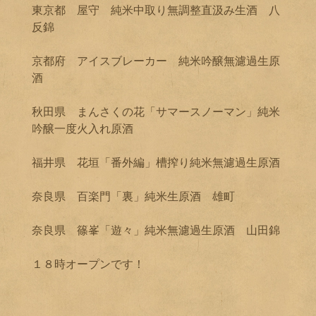
東京都 屋守 純米中取り無調整直汲み生酒 八
反錦
京都府 アイスブレーカー 純米吟醸無濾過生原
酒
秋田県 まんさくの花「サマースノーマン」純米
吟醸一度火入れ原酒
福井県 花垣「番外編」槽搾り純米無濾過生原酒
奈良県 百楽門「裏」純米生原酒 雄町
奈良県 篠峯「遊々」純米無濾過生原酒 山田錦
１８時オープンです！