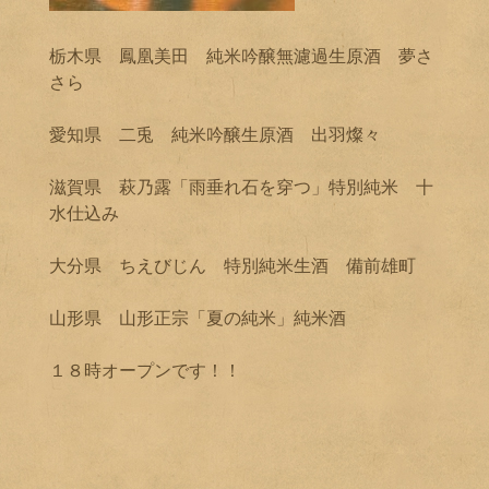
栃木県 鳳凰美田 純米吟醸無濾過生原酒 夢さ
さら
愛知県 二兎 純米吟醸生原酒 出羽燦々
滋賀県 萩乃露「雨垂れ石を穿つ」特別純米 十
水仕込み
大分県 ちえびじん 特別純米生酒 備前雄町
山形県 山形正宗「夏の純米」純米酒
１８時オープンです！！