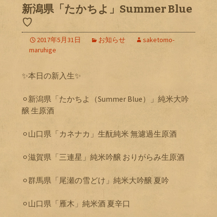
新潟県「たかちよ」Summer Blue
♡
2017年5月31日
お知らせ
saketomo-
maruhige
✨本日の新入生✨
⚪︎新潟県「たかちよ（Summer Blue）」純米大吟
醸 生原酒
⚪︎山口県「カネナカ」生酛純米 無濾過生原酒
⚪︎滋賀県「三連星」純米吟醸 おりがらみ生原酒
⚪︎群馬県「尾瀬の雪どけ」純米大吟醸 夏吟
⚪︎山口県「雁木」純米酒 夏辛口