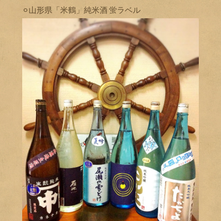
⚪︎山形県「米鶴」純米酒 蛍ラベル