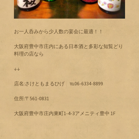
お一人呑みから少人数の宴会に最適！！
大阪府豊中市庄内にある日本酒と多彩な知覧どり
料理の店なら
↓↓
店名:さけともまるひげ ℡06-6334-8899
住所:〒561-0831
大阪府豊中市庄内東町1-4-3アメニティ豊中 1F