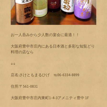
お一人呑みから少人数の宴会に最適！！
大阪府豊中市庄内にある日本酒と多彩な知覧どり
料理の店なら
↓↓
店名:さけともまるひげ ℡06-6334-8899
住所:〒561-0831
大阪府豊中市庄内東町1-4-3アメニティ豊中 1F