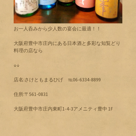
お一人呑みから少人数の宴会に最適！！
大阪府豊中市庄内にある日本酒と多彩な知覧どり
料理の店なら
↓↓
店名:さけともまるひげ ℡06-6334-8899
住所:〒561-0831
大阪府豊中市庄内東町1-4-3アメニティ豊中 1F