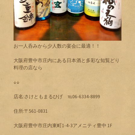
お一人呑みから少人数の宴会に最適！！
大阪府豊中市庄内にある日本酒と多彩な知覧どり
料理の店なら
↓↓
店名:さけともまるひげ ℡06-6334-8899
住所:〒561-0831
大阪府豊中市庄内東町1-4-3アメニティ豊中 1F