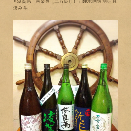
⚪︎滋賀県「喜楽長（三方良し）」純米吟醸 別註 直
汲み 生