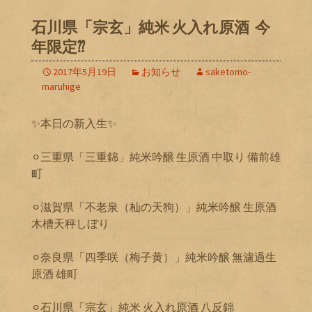
石川県「宗玄」純米 火入れ原酒 今
年限定⁇
2017年5月19日
お知らせ
saketomo-
maruhige
✨本日の新入生✨
⚪︎三重県「三重錦」純米吟醸 生原酒 中取り 備前雄
町
⚪︎滋賀県「不老泉（杣の天狗）」純米吟醸 生原酒
木槽天秤しぼり
⚪︎奈良県「四季咲（梅子黄）」純米吟醸 無濾過生
原酒 雄町
⚪︎石川県「宗玄」純米 火入れ原酒 八反錦