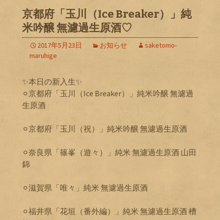
京都府「玉川（Ice Breaker）」純
米吟醸 無濾過生原酒♡
2017年5月23日
お知らせ
saketomo-
maruhige
✨本日の新入生✨
⚪︎京都府「玉川（Ice Breaker）」純米吟醸 無濾過
生原酒
⚪︎京都府「玉川（祝）」純米吟醸 無濾過生原酒
⚪︎奈良県「篠峯（遊々）」純米 無濾過生原酒 山田
錦
⚪︎滋賀県「唯々」純米 無濾過生原酒
⚪︎福井県「花垣（番外編）」純米 無濾過生原酒 槽