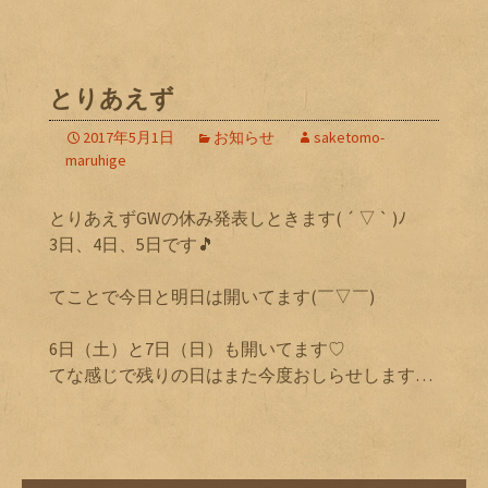
とりあえず
2017年5月1日
お知らせ
saketomo-
maruhige
とりあえずGWの休み発表しときます( ´ ▽ ` )ﾉ
3日、4日、5日です🎵
てことで今日と明日は開いてます(￣▽￣)
6日（土）と7日（日）も開いてます♡
てな感じで残りの日はまた今度おしらせします…