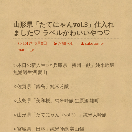
山形県「たてにゃんvol.3」仕入れ
ました♡ ラベルかわいいやつ♡
2017年5月9日
お知らせ
saketomo-
maruhige
✨本日の新入生✨⚪︎兵庫県「播州一献」純米吟醸
無濾過生酒 愛山
⚪︎佐賀県「鍋島」純米吟醸
⚪︎広島県「美和桜」純米吟醸 生原酒 雄町
⚪︎山形県「たてにゃん（vol.3）」純米大吟醸
⚪︎宮城県「田林」純米吟醸 美山錦