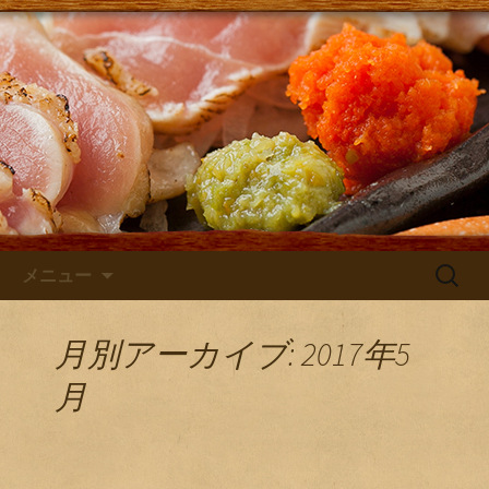
大阪・庄内にある居酒屋「さけともま
るひげ」の店主が主に日本酒のン入荷
さけともまるひげブログ
やお店のお知らせを発信するブログで
す！
コンテンツへ移動
検
メニュー
索:
月別アーカイブ: 2017年5
月