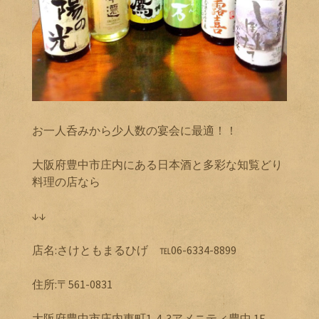
お一人呑みから少人数の宴会に最適！！
大阪府豊中市庄内にある日本酒と多彩な知覧どり
料理の店なら
↓↓
店名:さけともまるひげ ℡06-6334-8899
住所:〒561-0831
大阪府豊中市庄内東町1-4-3アメニティ豊中 1F