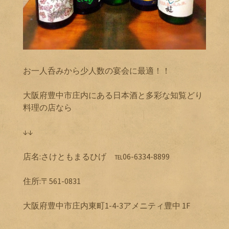
お一人呑みから少人数の宴会に最適！！
大阪府豊中市庄内にある日本酒と多彩な知覧どり
料理の店なら
↓↓
店名:さけともまるひげ ℡06-6334-8899
住所:〒561-0831
大阪府豊中市庄内東町1-4-3アメニティ豊中 1F