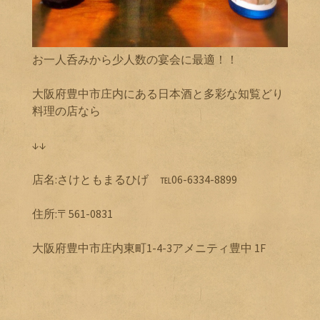
お一人呑みから少人数の宴会に最適！！
大阪府豊中市庄内にある日本酒と多彩な知覧どり
料理の店なら
↓↓
店名:さけともまるひげ ℡06-6334-8899
住所:〒561-0831
大阪府豊中市庄内東町1-4-3アメニティ豊中 1F