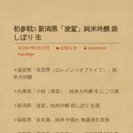
初参戦‼️ 新潟県「凌駕」純米吟醸 袋
しぼり 生
2017年5月13日
お知らせ
saketomo-
maruhige
⚪︎滋賀県「笑四季（エレメンツオブライフ）」純
米大吟醸
⚪︎兵庫県「小鼓（青龍）」純米大吟醸 生 にごり酒
⚪︎新潟県「凌駕」純米吟醸 袋しぼり 生酒
⚪︎福島県「奈良萬」純米 中垂れ 無濾過生原酒