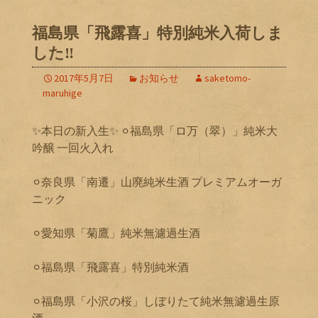
福島県「飛露喜」特別純米入荷しま
した‼️
2017年5月7日
お知らせ
saketomo-
maruhige
✨本日の新入生✨ ⚪︎福島県「ロ万（翠）」純米大
吟醸 一回火入れ
⚪︎奈良県「南遷」山廃純米生酒 プレミアムオーガ
ニック
⚪︎愛知県「菊鷹」純米無濾過生酒
⚪︎福島県「飛露喜」特別純米酒
⚪︎福島県「小沢の桜」しぼりたて純米無濾過生原
酒