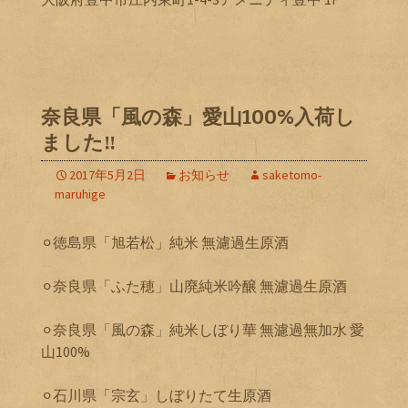
奈良県「風の森」愛山100%入荷し
ました‼️
2017年5月2日
お知らせ
saketomo-
maruhige
⚪︎徳島県「旭若松」純米 無濾過生原酒
⚪︎奈良県「ふた穂」山廃純米吟醸 無濾過生原酒
⚪︎奈良県「風の森」純米しぼり華 無濾過無加水 愛
山100%
⚪︎石川県「宗玄」しぼりたて生原酒