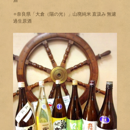
⚪︎奈良県「大倉（陽の光）」山廃純米 直汲み 無濾
過生原酒