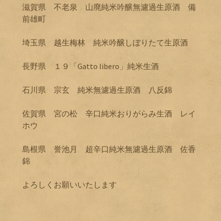
滋賀県 不老泉 山廃純米吟醸無濾過生原酒 備
前雄町
埼玉県 越生梅林 純米吟醸しぼりたて生原酒
長野県 １９「Gatto libero」純米生酒
石川県 宗玄 純米無濾過生原酒 八反錦
佐賀県 宮の松 辛口純米おりがらみ生酒 レイ
ホウ
島根県 誉池月 超辛口純米無濾過生原酒 佐香
錦
よろしくお願いいたします