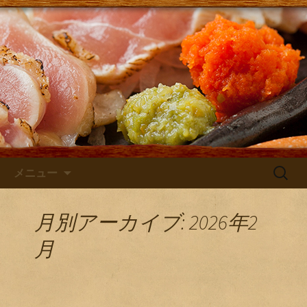
大阪・庄内にある居酒屋「さけともま
るひげ」の店主が主に日本酒のン入荷
さけともまるひげブログ
やお店のお知らせを発信するブログで
す！
コンテンツへ移動
検
メニュー
索:
月別アーカイブ: 2026年2
月