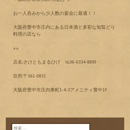
お一人呑みから少人数の宴会に最適！！
大阪府豊中市庄内にある日本酒と多彩な知覧どり
料理の店なら
↓↓
店名:さけともまるひげ ℡06-6334-8899
住所:〒561-0831
大阪府豊中市庄内東町1-4-3アメニティ豊中1F
検索: