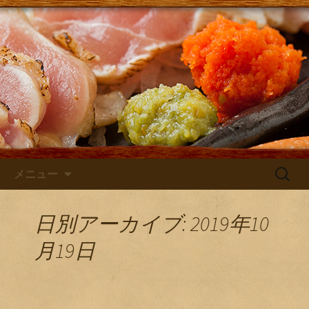
大阪・庄内にある居酒屋「さけともま
るひげ」の店主が主に日本酒のン入荷
さけともまるひげブログ
やお店のお知らせを発信するブログで
す！
コンテンツへ移動
検
メニュー
索:
日別アーカイブ: 2019年10
月19日