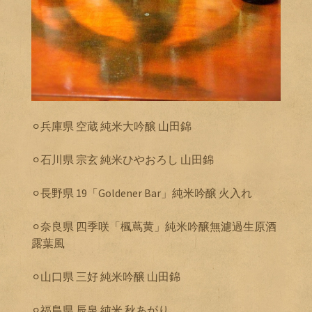
⚪︎兵庫県 空蔵 純米大吟醸 山田錦
⚪︎石川県 宗玄 純米ひやおろし 山田錦
⚪︎長野県 19「Goldener Bar」純米吟醸 火入れ
⚪︎奈良県 四季咲「楓蔦黄」純米吟醸無濾過生原酒
露葉風
⚪︎山口県 三好 純米吟醸 山田錦
⚪︎福島県 辰泉 純米 秋あがり