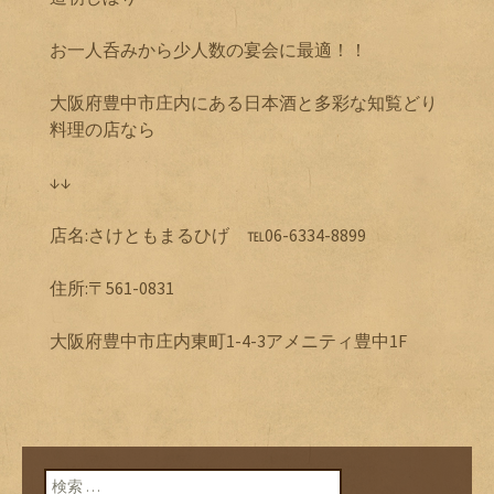
お一人呑みから少人数の宴会に最適！！
大阪府豊中市庄内にある日本酒と多彩な知覧どり
料理の店なら
↓↓
店名:さけともまるひげ ℡06-6334-8899
住所:〒561-0831
大阪府豊中市庄内東町1-4-3アメニティ豊中1F
検索: