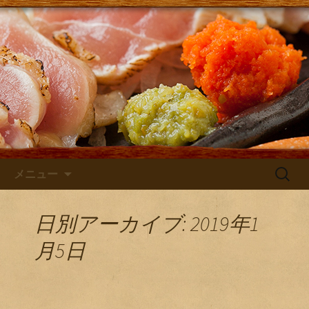
大阪・庄内にある居酒屋「さけともま
るひげ」の店主が主に日本酒のン入荷
さけともまるひげブログ
やお店のお知らせを発信するブログで
す！
コンテンツへ移動
検
メニュー
索:
日別アーカイブ: 2019年1
月5日