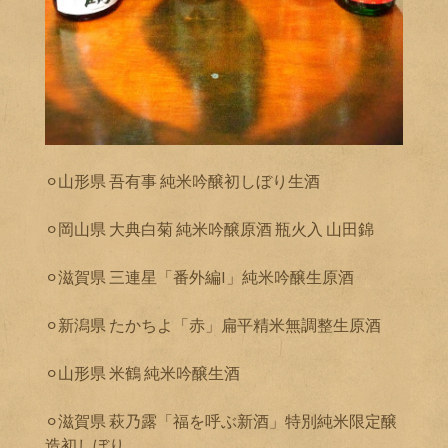
⚪︎山形県 吾有事 純米吟醸初しぼり生酒
⚪︎岡山県 大典白菊 純米吟醸原酒 瓶火入 山田錦
⚪︎滋賀県 三連星「番外編I」純米吟醸生原酒
⚪︎新潟県 たかちよ「赤」扁平精米無調整生原酒
⚪︎山形県 米鶴 純米吟醸生酒
⚪︎滋賀県 萩乃露「福を呼ぶ新酒」特別純米限定醸
造初しぼり