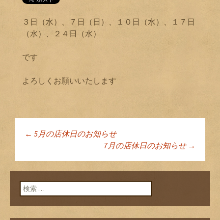
３日（水）、７日（日）、１０日（水）、１７日
（水）、２４日（水）
です
よろしくお願いいたします
←
5月の店休日のお知らせ
投稿ナビゲーショ
7月の店休日のお知らせ
→
ン
検索: