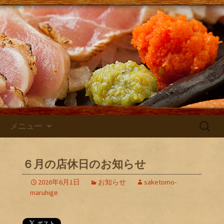
大阪・庄内にある居酒屋「さけともま
るひげ」の店主が主に日本酒のン入荷
さけともまるひげブログ
やお店のお知らせを発信するブログで
す！
コンテンツへ移動
検
メニュー
索:
６月の店休日のお知らせ
2026年6月1日
お知らせ
saketomo-
maruhige