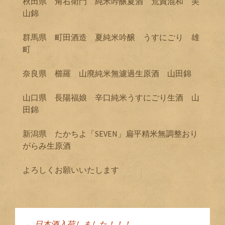
秋田県 角右衛門 純米吟醸夏酒 荒責混和 美
山錦
群馬県 町田酒造 夏純米吟醸 うすにごり 雄
町
奈良県 櫛羅 山廃純米無濾過生原酒 山田錦
山口県 長陽福娘 辛口純米うすにごり生酒 山
田錦
新潟県 たかちよ「SEVEN」扁平精米無調整おり
がらみ生原酒
よろしくお願いいたします
←
日本酒入荷しました！！！