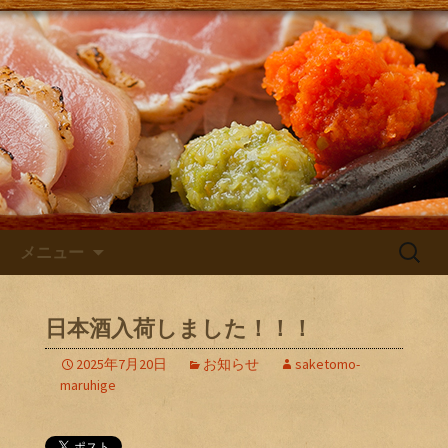
大阪・庄内にある居酒屋「さけともま
るひげ」の店主が主に日本酒のン入荷
さけともまるひげブログ
やお店のお知らせを発信するブログで
す！
コンテンツへ移動
検
メニュー
索:
日本酒入荷しました！！！
2025年7月20日
お知らせ
saketomo-
maruhige