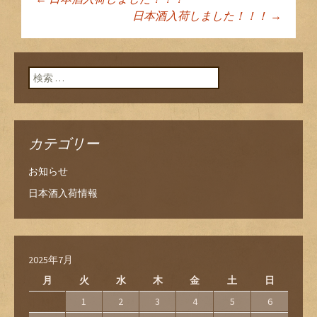
投稿ナビゲーショ
日本酒入荷しました！！！
→
ン
検索:
カテゴリー
お知らせ
日本酒入荷情報
2025年7月
月
火
水
木
金
土
日
1
2
3
4
5
6