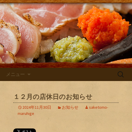
大阪・庄内にある居酒屋「さけともま
るひげ」の店主が主に日本酒のン入荷
さけともまるひげブログ
やお店のお知らせを発信するブログで
す！
コンテンツへ移動
検
メニュー
索:
１２月の店休日のお知らせ
2024年11月30日
お知らせ
saketomo-
maruhige