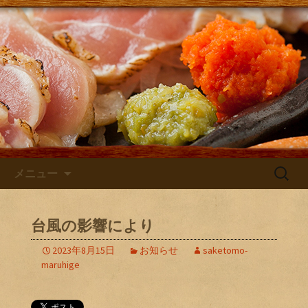
大阪・庄内にある居酒屋「さけともま
るひげ」の店主が主に日本酒のン入荷
さけともまるひげブログ
やお店のお知らせを発信するブログで
す！
コンテンツへ移動
検
メニュー
索:
台風の影響により
2023年8月15日
お知らせ
saketomo-
maruhige