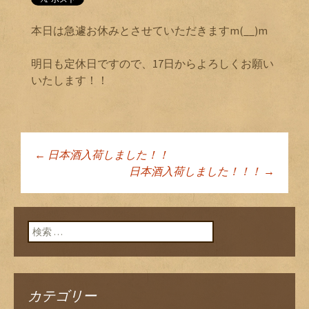
本日は急遽お休みとさせていただきますm(__)m
明日も定休日ですので、17日からよろしくお願い
いたします！！
←
日本酒入荷しました！！
投稿ナビゲーショ
日本酒入荷しました！！！
→
ン
検索:
カテゴリー