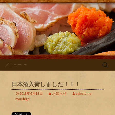
大阪・庄内にある居酒屋「さけともま
るひげ」の店主が主に日本酒のン入荷
さけともまるひげブログ
やお店のお知らせを発信するブログで
す！
コンテンツへ移動
検
メニュー
索:
日本酒入荷しました！！！
2018年6月13日
お知らせ
saketomo-
maruhige