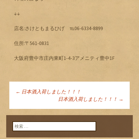
↓↓
店名:さけともまるひげ ℡06-6334-8899
住所:〒561-0831
大阪府豊中市庄内東町1-4-3アメニティ豊中1F
←
日本酒入荷しました！！！
投稿ナビゲーショ
日本酒入荷しました！！！
→
ン
検索: