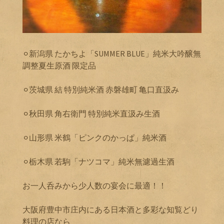
⚪︎新潟県 たかちよ「SUMMER BLUE」純米大吟醸無
調整夏生原酒 限定品
⚪︎茨城県 結 特別純米酒 赤磐雄町 亀口直汲み
⚪︎秋田県 角右衛門 特別純米直汲み生酒
⚪︎山形県 米鶴「ピンクのかっぱ」純米酒
⚪︎栃木県 若駒「ナツコマ」純米無濾過生酒
お一人呑みから少人数の宴会に最適！！
大阪府豊中市庄内にある日本酒と多彩な知覧どり
料理の店なら