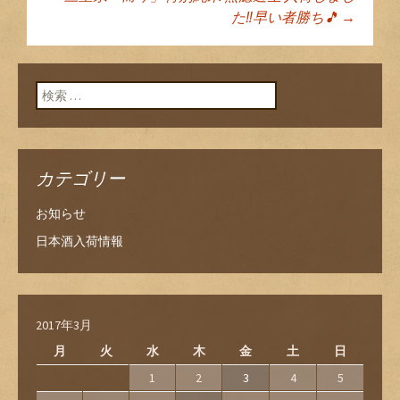
た‼️早い者勝ち🎵
→
ン
検索:
カテゴリー
お知らせ
日本酒入荷情報
2017年3月
月
火
水
木
金
土
日
1
2
3
4
5