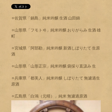
⚪︎佐賀県「鍋島」純米吟醸 生酒 山田錦
⚪︎山形県「フモトヰ」純米吟醸 おりがらみ 生酒 雄
町
⚪︎宮城県「阿部勘」純米吟醸 新酒しぼりたて 生原
酒
⚪︎山形県「山形正宗」純米吟醸 袋採り直汲み 生
⚪︎兵庫県「都美人」純米吟醸 しぼりたて 無濾過生
原酒
⚪︎広島県「白鴻（元晴）」純米 無濾過原酒