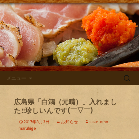
大阪・庄内にある居酒屋「さけともま
るひげ」の店主が主に日本酒のン入荷
さけともまるひげブログ
やお店のお知らせを発信するブログで
す！
コンテンツへ移動
検
メニュー
索:
広島県「白鴻（元晴）」入れまし
た‼️珍しいんです(￣▽￣)
2017年3月3日
お知らせ
saketomo-
maruhige