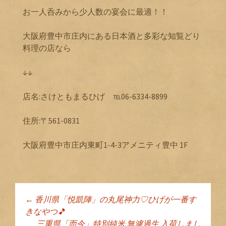
お一人呑みから少人数の宴会に最適！！
大阪府豊中市庄内にある日本酒と多彩な知覧どり
料理の店なら
↓↓
店名:さけともまるひげ ℡06-6334-8899
住所:〒561-0831
大阪府豊中市庄内東町1-4-3アメニティ豊中 1F
←
香川県「悦凱陣」の丸尾神力♡ひげが一番す
投稿ナビゲーショ
きなやつ🎵
三重県「而今」特別純米 無濾過生 入荷しまし