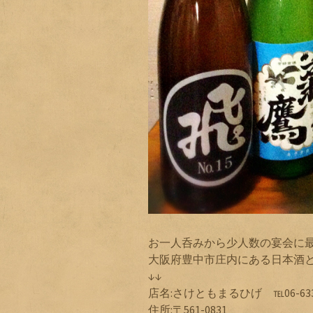
お一人呑みから少人数の宴会に
大阪府豊中市庄内にある日本酒
↓↓
店名:さけともまるひげ ℡06-6334
住所:〒561-0831