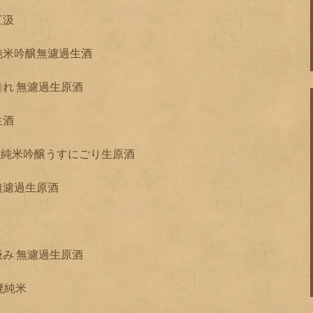
直汲
純米吟醸無濾過生酒
垂れ 無濾過生原酒
生酒
」純米吟醸うすにごり生原酒
無濾過生原酒
汲み 無濾過生原酒
廃純米