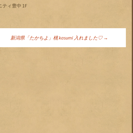
ティ豊中 1F
新潟県「たかちよ」桃 kasumi 入れました♡
→
ョン