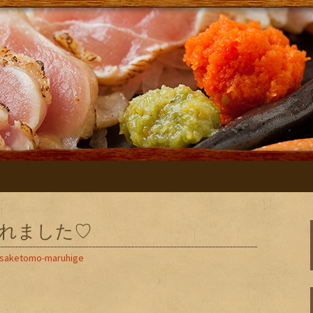
さけともまるひげ」の店主が主に日本酒
まるひげブログ
入れました♡
saketomo-maruhige