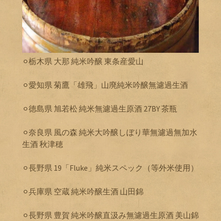
⚪︎栃木県 大那 純米吟醸 東条産愛山
⚪︎愛知県 菊鷹「雄飛」山廃純米吟醸無濾過生酒
⚪︎徳島県 旭若松 純米無濾過生原酒 27BY 茶瓶
⚪︎奈良県 風の森 純米大吟醸しぼり華無濾過無加水
生酒 秋津穂
⚪︎長野県 19「Fluke」純米スペック（等外米使用）
⚪︎兵庫県 空蔵 純米吟醸生酒 山田錦
⚪︎長野県 豊賀 純米吟醸直汲み無濾過生原酒 美山錦