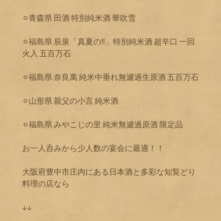
⚪︎青森県 田酒 特別純米酒 華吹雪
⚪︎福島県 辰泉「真夏の‼︎」特別純米酒 超辛口 一回
火入 五百万石
⚪︎福島県 奈良萬 純米中垂れ無濾過生原酒 五百万石
⚪︎山形県 親父の小言 純米酒
⚪︎福島県 みやこじの里 純米無濾過原酒 限定品
お一人呑みから少人数の宴会に最適！！
大阪府豊中市庄内にある日本酒と多彩な知覧どり
料理の店なら
↓↓