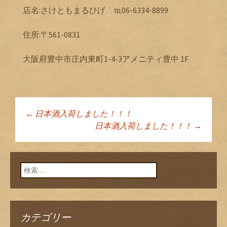
店名:さけともまるひげ ℡06-6334-8899
住所:〒561-0831
大阪府豊中市庄内東町1-4-3アメニティ豊中 1F
←
日本酒入荷しました！！！
投稿ナビゲーショ
日本酒入荷しました！！！
→
ン
検索:
カテゴリー