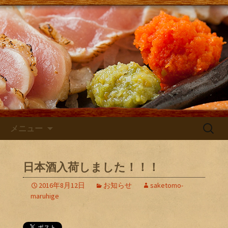
大阪・庄内にある居酒屋「さけともま
るひげ」の店主が主に日本酒のン入荷
さけともまるひげブログ
やお店のお知らせを発信するブログで
す！
コンテンツへ移動
検
メニュー
索:
日本酒入荷しました！！！
2016年8月12日
お知らせ
saketomo-
maruhige